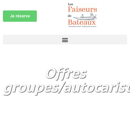
Je réserve
Offres
groupes/autocaris
Les visites et balades de
groupe dans le marais de
Saint-Omer et Clairmarais