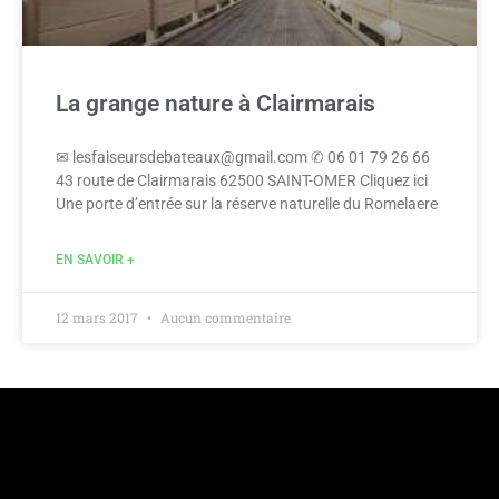
La grange nature à Clairmarais
✉ lesfaiseursdebateaux@gmail.com ✆ 06 01 79 26 66
43 route de Clairmarais 62500 SAINT-OMER Cliquez ici
Une porte d’entrée sur la réserve naturelle du Romelaere
EN SAVOIR +
12 mars 2017
Aucun commentaire