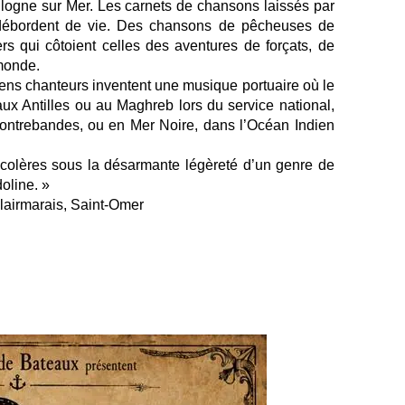
oulogne sur Mer. Les carnets de chansons laissés par
débordent de vie. Des chansons de pêcheuses de
s qui côtoient celles des aventures de forçats, de
 monde.
ens chanteurs inventent une musique portuaire où le
x Antilles ou au Maghreb lors du service national,
 contrebandes, ou en Mer Noire, dans l’Océan Indien
s colères sous la désarmante légèreté d’un genre de
oline. »
lairmarais, Saint-Omer