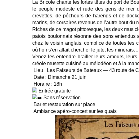
La Bricole chante les fortes têtes du port de B
le peuple modeste et rude des gens de mer 
crevettes, de pêcheurs de harengs et de docker
marins, de corsaires revenus de l’autre bout du
Riches de ce magot pittoresque, les deux musici
patois boulonnais résonne des sons entendus au
chez le voisin anglais, complice de toutes les
où l’on s’en allait chercher le jute, les minerais…
Venez les entendre brailler leurs amours, leur
créole musette cuisiné au mélodéon et à la mand
Lieu : Les Faiseurs de Bateaux — 43 route de C
Date : Dimanche 21 juin
Horaire : 18h
Entrée gratuite
Sans réservation
Bar et restauration sur place
Ambiance apéro-concert sur les quais