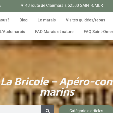
8
▼ 43 route de Clairmarais 62500 SAINT-OMER
nous?
Blog
Le marais
Visites guidées/repas
L’Audomarois
FAQ Marais et nature
FAQ Saint-Ome
– La Bricole – Apéro-con
marins
Catégorie d’articles