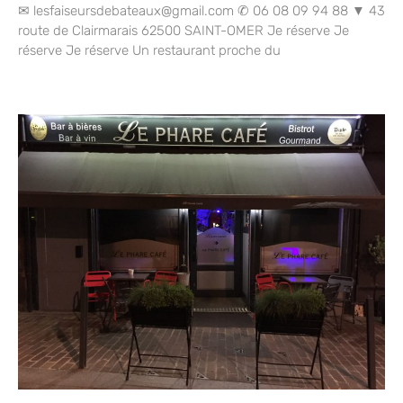
✉ lesfaiseursdebateaux@gmail.com ✆ 06 08 09 94 88 ▼ 43
route de Clairmarais 62500 SAINT-OMER Je réserve Je
réserve Je réserve Un restaurant proche du