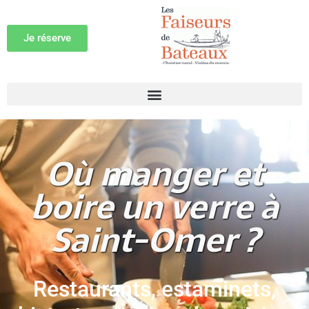
Je réserve
Où manger et
boire un verre à
Saint-Omer ?
Restaurants, estaminets,