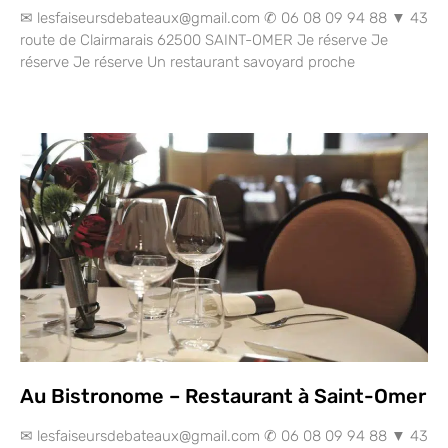
✉ lesfaiseursdebateaux@gmail.com ✆ 06 08 09 94 88 ▼ 43
route de Clairmarais 62500 SAINT-OMER Je réserve Je
réserve Je réserve Un restaurant savoyard proche
Au Bistronome – Restaurant à Saint-Omer
✉ lesfaiseursdebateaux@gmail.com ✆ 06 08 09 94 88 ▼ 43