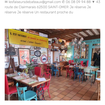
✉ lesfaiseursdebateaux@gmail.com ✆ 06 08 09 94 88 ▼ 43
route de Clairmarais 62500 SAINT-OMER Je réserve Je
réserve Je réserve Un restaurant proche du