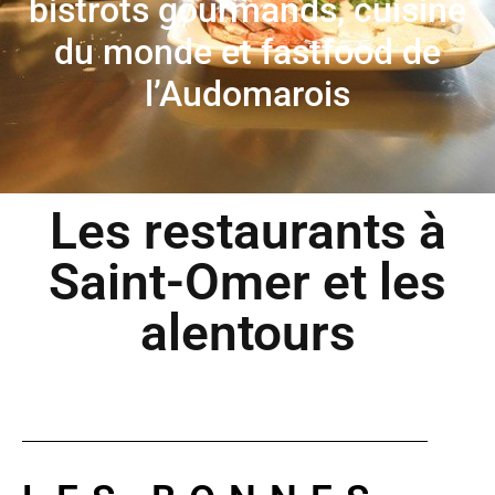
bistrots gourmands, cuisine
du monde et fastfood de
l’Audomarois
Les restaurants à
Saint-Omer et les
alentours