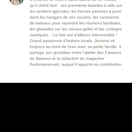
qu’il chérit tant : ses premières balades à vélo sur
les sentiers agricoles, les heures passées à jouer
dans les hangars de ses cousins, les caravanes
de bateaux pour rejoindre les réunions familiales,
les glissades sur les canaux gelés et les cortèges
nautiques... La liste est d’ailleurs interminable !
Grand passionné d’histoire locale, Jérémie vit
toujours au bord de l’eau avec sa petite famille. Il
partage son quotidien entre l’atelier des Faiseurs
de Bateaux et la rédaction du magazine
Audomarwouah, auquel il apporte sa contribution.