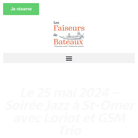
Je réserve
Le 25 mai 2024 –
Soirée Jazz à St-Omer
avec Loriot et GSM
Trio