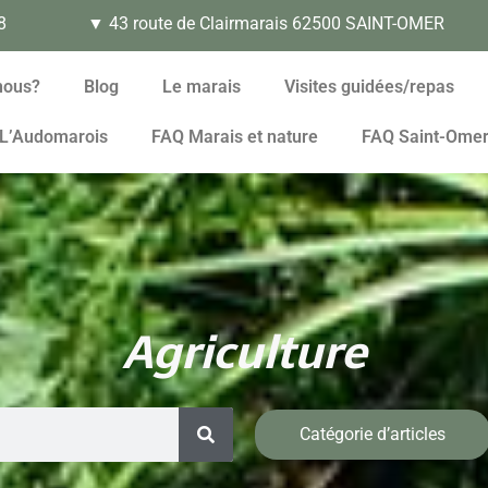
8
▼ 43 route de Clairmarais 62500 SAINT-OMER
nous?
Blog
Le marais
Visites guidées/repas
L’Audomarois
FAQ Marais et nature
FAQ Saint-Ome
Agriculture
Catégorie d’articles