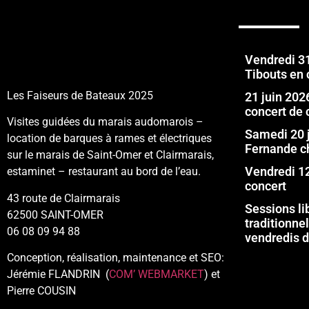
Vendredi 31 
Tibouts en 
Les Faiseurs de Bateaux 2025
21 juin 202
concert de 
Visites guidées du marais audomarois –
Samedi 20 
location de barques à rames et électriques
Fernande c
sur le marais de Saint-Omer et Clairmarais,
Vendredi 12
estaminet – restaurant au bord de l’eau.
concert
43 route de Clairmarais
Sessions l
62500 SAINT-OMER
traditionne
06 08 09 94 88
vendredis 
Conception, réalisation, maintenance et SEO:
Jérémie FLANDRIN (
COM’ WEBMARKET
) et
Pierre COUSIN