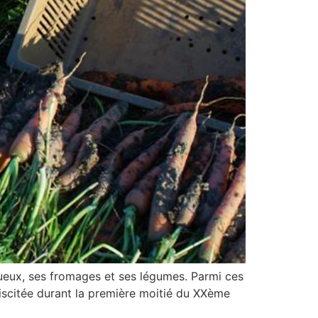
itueux, ses fromages et ses légumes. Parmi ces
ébiscitée durant la première moitié du XXème