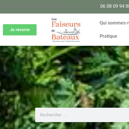
✉
lesfaiseursdebateaux@gmail.com
✆
06 08 09 94 8
Qui sommes-
Je réserve
Pratique