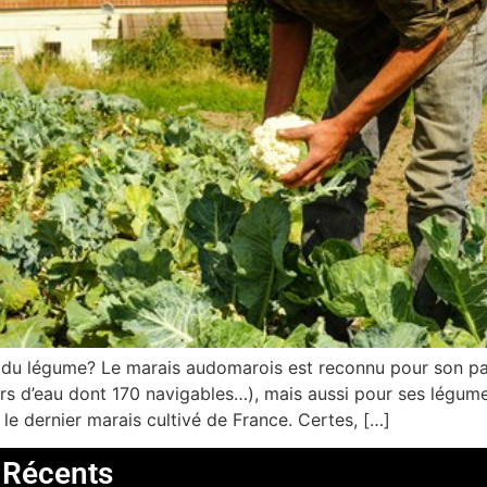
e du légume? Le marais audomarois est reconnu pour son pa
s d’eau dont 170 navigables…), mais aussi pour ses légume
 dernier marais cultivé de France. Certes, […]
s Récents