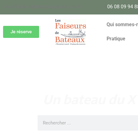
✉
lesfaiseursdebateaux@gmail.com
✆
06 08 09 94 8
Qui sommes-
Je réserve
Pratique
Un bateau du X