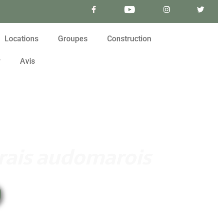
Locations
Groupes
Construction
r
Avis
rais audomarois