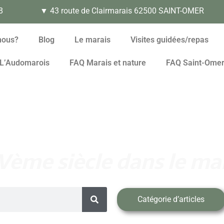
8
▼ 43 route de Clairmarais 62500 SAINT-OMER
nous?
Blog
Le marais
Visites guidées/repas
L’Audomarois
FAQ Marais et nature
FAQ Saint-Ome
Vème siècle dans le ma
Catégorie d’articles