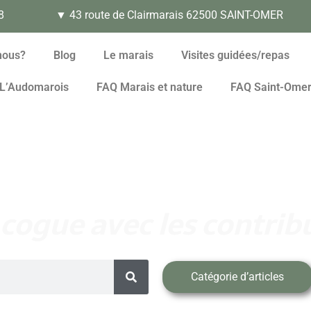
8
▼ 43 route de Clairmarais 62500 SAINT-OMER
nous?
Blog
Le marais
Visites guidées/repas
L’Audomarois
FAQ Marais et nature
FAQ Saint-Ome
 cogue avec les contribu
Catégorie d’articles