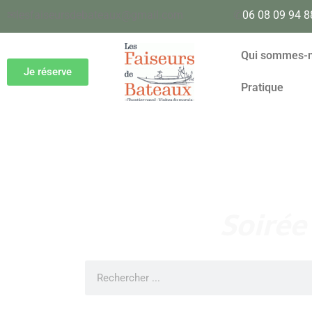
✉
lesfaiseursdebateaux@gmail.com
✆
06 08 09 94 8
Qui sommes-
Je réserve
Pratique
Soirée